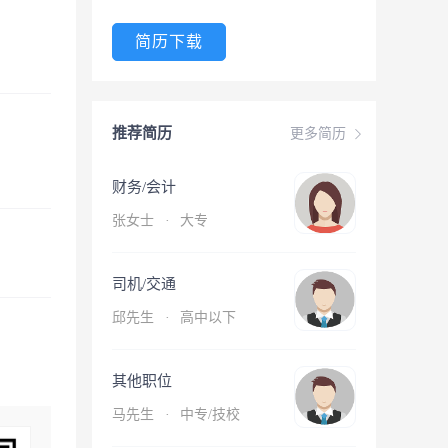
简历下载
推荐简历
更多简历
财务/会计
张女士
·
大专
司机/交通
邱先生
·
高中以下
其他职位
马先生
·
中专/技校