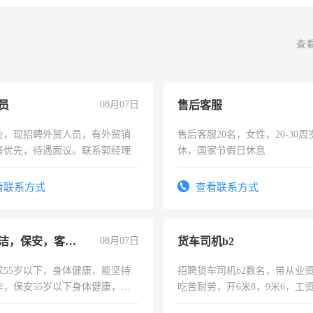
查
员
08月07日
售后客服
业，现招聘外贸人员，有外贸销
售后客服20名，女性，20-30
者优先，待遇面议。联系郭经理
休，国家节假日休息
看联系方式
查看联系方式
急招保洁，保安，客服，工程
08月07日
货车司机b2
求55岁以下，身体健康，能坚持
招聘货车司机b2数名，带从业
作，保安55岁以下身体健康，有
吃苦耐劳，开6米8，9米6，工
形象端庄，遵纪守法，无犯罪记