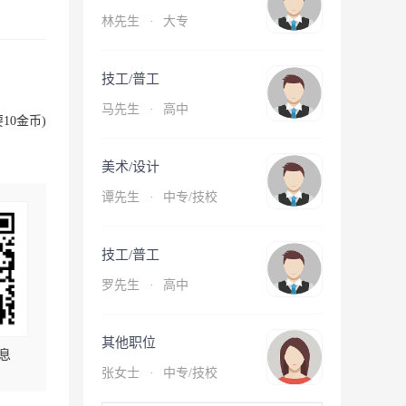
林先生
·
大专
技工/普工
马先生
·
高中
10金币)
美术/设计
谭先生
·
中专/技校
技工/普工
罗先生
·
高中
其他职位
息
张女士
·
中专/技校