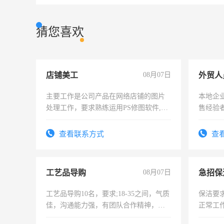
猜您喜欢
店铺美工
08月07日
外贸人
主要工作是公司产品在网络店铺的图片
本地企
处理工作，要求熟练运用PS修图软件,工
售经验
作时间每天8小时，待遇优厚。
查看联系方式
查
工艺品导购
08月07日
工艺品导购10名，要求;18-35之间，气质
保洁要
佳，沟通能力强，有团队合作精神，有
正常工
上进心，有工作经验者优先！
责任心