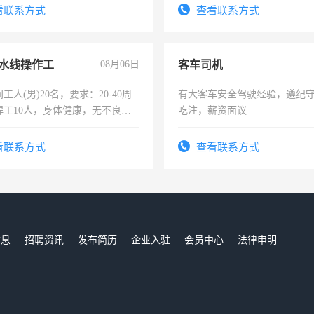
服要求45岁以下高中以上文化，
看联系方式
查看联系方式
工作认真，性格开朗有良好沟通
工程，懂水电维修。
水线操作工
08月06日
客车司机
工人(男)20名，要求：20-40周
有大客车安全驾驶经验，遵纪
焊工10人，身体健康，无不良嗜
吃注，薪资面议
：4500-7000元，标准八人间住
费发放劳保用品，两班倒，每月
看联系方式
查看联系方式
时发放工资，工作时间10小时
信息
招聘资讯
发布简历
企业入驻
会员中心
法律申明
们