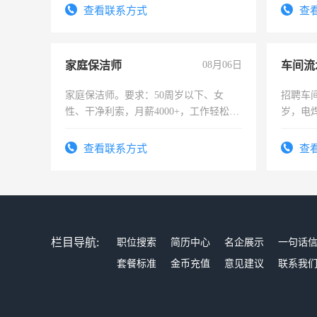
录，客
查看联系方式
查
懂电脑
能力，
家庭保洁师
08月06日
车间流
家庭保洁师。要求：50周岁以下、女
招聘车间
性、干净利索，月薪4000+，工作轻松，
岁，电
时间灵活，不需坐班，适合宝妈、全职
好。薪资
太太等。
宿，免
查看联系方式
查
25号准
栏目导航:
职位搜索
简历中心
名企展示
一句话
套餐标准
金币充值
意见建议
联系我